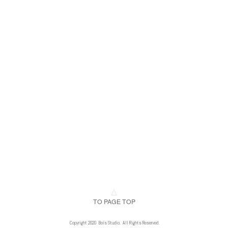
△
TO PAGE TOP
Copyright 2020 Bois Studio. All Rights Reserved.