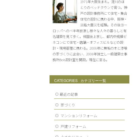
1971年大阪生まれ。淀川のほ
とりのベッドタウンで育つ。神
戸の設計事務所にて住宅・集合
住宅の設計に携わる中、阪神・
淡路大震災を経験。その後ヨー
ロッパへのべ半年放浪し様々な人々の暮らしと有
名建築を見て歩く。帰国後上京し、都内中規模ゼ
ネコンにて住宅・店舗・オフィスビルなどの設
計・現場管理に携わる。2006年に無垢の木と漆喰
の家づくりに出会い、2008年独立し一級建築士事
務所Bois設計室を開設。現在に至る。
CATEGORIES カテゴリー一覧
最近の記事
家づくり
マンションリフォーム
戸建リフォーム
小さなリフォーム