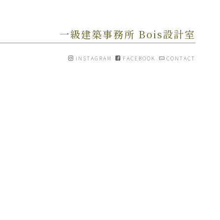
一級建築事務所 Bois設計室
INSTAGRAM
FACEBOOK
CONTACT
[%article_date_notime_wa%]
[%category%]