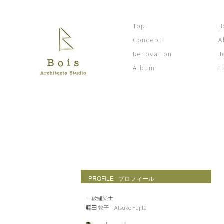
Top
B
Concept
A
Renovation
J
Album
L
Bois's diary
PROFILE プロフィール
一級建築士
藤田 敦子 Atsuko Fujita