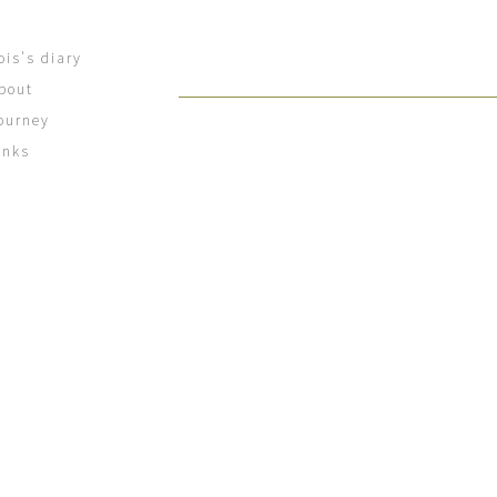
ois's diary
bout
ourney
inks
[%title%]