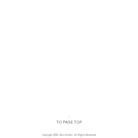
△
TO PAGE TOP
Copyright 2020 Bois Studio. All Rights Reserved.