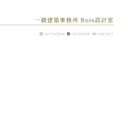
一級建築事務所 Bois設計室
INSTAGRAM
FACEBOOK
CONTACT
[%article_date_notime_wa%]
[%category%]