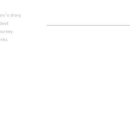
ois's diary
bout
ourney
inks
[%title%]