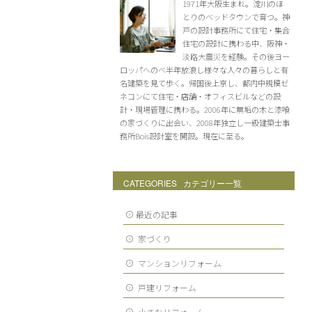
1971年大阪生まれ。淀川のほ
とりのベッドタウンで育つ。神
戸の設計事務所にて住宅・集合
住宅の設計に携わる中、阪神・
淡路大震災を経験。その後ヨー
ロッパへのべ半年放浪し様々な人々の暮らしと有
名建築を見て歩く。帰国後上京し、都内中規模ゼ
ネコンにて住宅・店舗・オフィスビルなどの設
計・現場管理に携わる。2006年に無垢の木と漆喰
の家づくりに出会い、2008年独立し一級建築士事
務所Bois設計室を開設。現在に至る。
CATEGORIES カテゴリー一覧
最近の記事
家づくり
マンションリフォーム
戸建リフォーム
小さなリフォーム