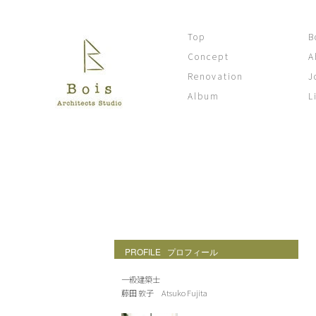
Top
B
Concept
A
Renovation
J
Album
L
Bois's diary
PROFILE プロフィール
一級建築士
藤田 敦子 Atsuko Fujita